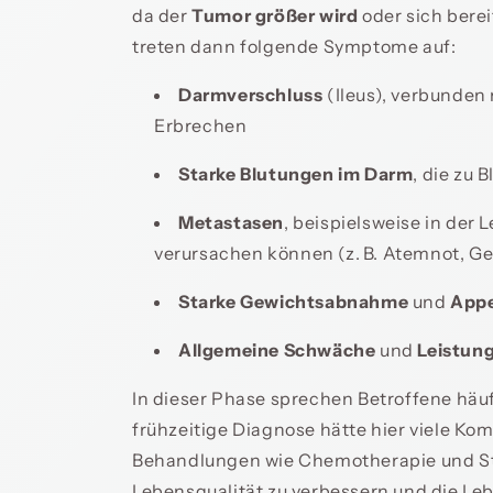
da der
Tumor größer
wird
oder sich bere
treten dann folgende Symptome auf:
Darmverschluss
(Ileus), verbunden
Erbrechen
Starke Blutungen im Darm
, die zu 
Metastasen
, beispielsweise in der
verursachen können (z. B. Atemnot, G
Starke Gewichtsabnahme
und
Appe
Allgemeine Schwäche
und
Leistung
In dieser Phase sprechen Betroffene häu
frühzeitige Diagnose hätte hier viele K
Behandlungen wie Chemotherapie und Str
Lebensqualität zu verbessern und die Le