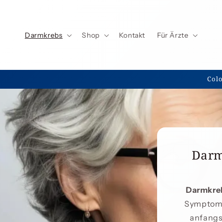
Direkt
zum
Inhalt
Darmkrebs
Shop
Kontakt
Für Ärzte
Colo
Darm
Darmkreb
Symptome
anfangs