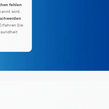
chen fehlen
kannt wird.
eschwerden
Erfahren Sie
esundheit