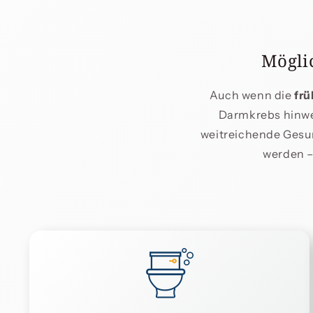
Mögli
Auch wenn die
fr
Darmkrebs hinwei
weitreichende Gesu
werden –